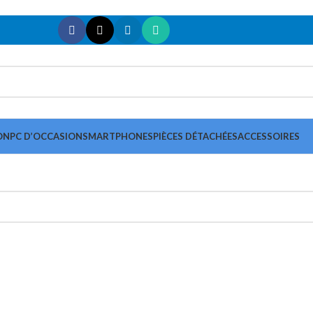
ON
PC D’OCCASION
SMARTPHONES
PIÈCES DÉTACHÉES
ACCESSOIRES