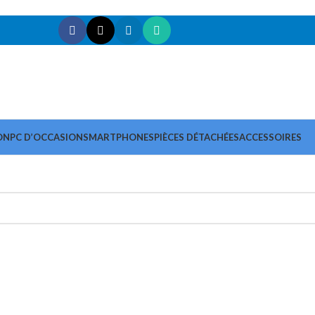
ON
PC D’OCCASION
SMARTPHONES
PIÈCES DÉTACHÉES
ACCESSOIRES